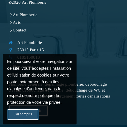
©2020 Art Plomberie
Art Plomberie
Avis
Contact
Art Plomberie
75015
Paris 15
0185150813
En poursuivant votre navigation sur
Plan du site
ce site, vous acceptez l'installation
Mentions légales
et l'utilisation de cookies sur votre
poste, notamment à des fins
Plomberie générale, dépannage plomberie, débouchage
d'analyse d'audience, dans le
d'évier, débouchage de douche, débouchage de WC et
respect de notre politique de
toilettes, débouchage et dégorgement toutes canalisations
protection de votre vie privée.
Demander un devis
J'ai compris